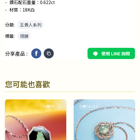
-
鑽石配石重量：0.622ct
-
材質：18K白
分類:
玉貴人系列
標籤:
項鍊
分享產品 :
使用 LINE 詢問
您可能也喜歡