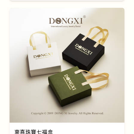
東喜珠寶七福盒